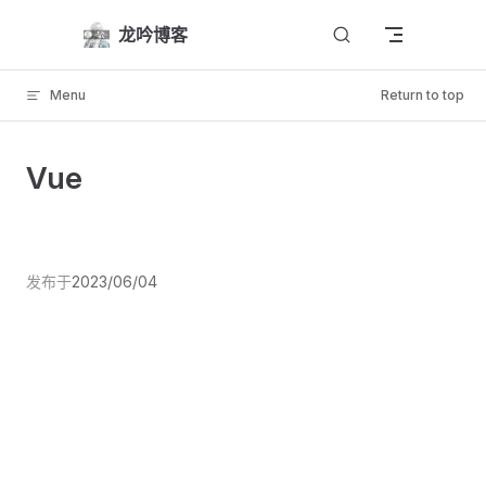
Skip to content
龙吟博客
Menu
Return to top
Vue
发布于
2023/06/04