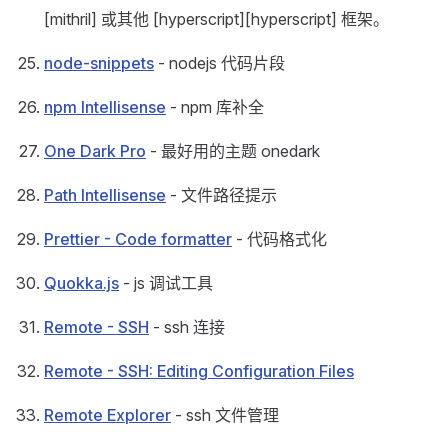
[mithril] 或其他 [hyperscript][hyperscript] 框架。
node-snippets
- nodejs 代码片段
npm Intellisense
- npm 库补全
One Dark Pro
- 最好用的主题 onedark
Path Intellisense
- 文件路径提示
Prettier - Code formatter
- 代码格式化
Quokka.js
- js 调试工具
Remote - SSH
- ssh 连接
Remote - SSH: Editing Configuration Files
Remote Explorer
- ssh 文件管理