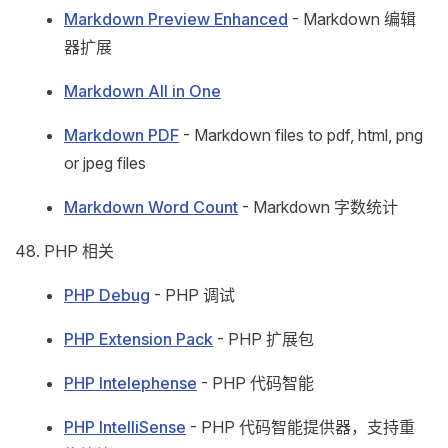
Markdown Preview Enhanced
- Markdown 编辑
器扩展
Markdown All in One
Markdown PDF
- Markdown files to pdf, html, png
or jpeg files
Markdown Word Count
- Markdown 字数统计
PHP 相关
PHP Debug
- PHP 调试
PHP Extension Pack
- PHP 扩展包
PHP Intelephense
- PHP 代码智能
PHP IntelliSense
- PHP 代码智能提供器，支持重