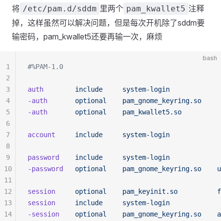
将
里两个
注释
/etc/pam.d/sddm
pam_kwallet5
掉，这样虽然可以解决问题，但是每次开机除了sddm要
输密码，pam_kwallet5还要再输一次，麻烦
bash
1
#%PAM-1.0
2
3
auth
        include
     system-login
4
-auth
       optional
    pam_gnome_keyring.so
5
-auth
       optional
    pam_kwallet5.so
6
7
account
     include
     system-login
8
9
password
    include
     system-login
10
-password
   optional
    pam_gnome_keyring.so
    u
11
12
session
     optional
    pam_keyinit.so
          f
13
session
     include
     system-login
14
-session
    optional
    pam_gnome_keyring.so
    a