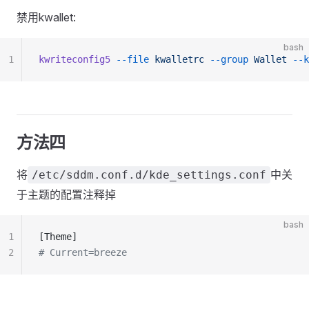
禁用kwallet:
bash
1
kwriteconfig5
 --file
 kwalletrc
 --group
 Wallet
 --k
方法四
将
中关
/etc/sddm.conf.d/kde_settings.conf
于主题的配置注释掉
bash
1
[Theme]
2
# Current=breeze