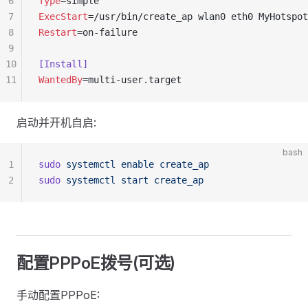
6
Type
=simple
7
ExecStart
=/usr/bin/create_ap wlan0 eth0 MyHotspot
8
Restart
=on-failure
9
10
[Install]
11
WantedBy
=multi-user.target
启动并开机自启:
bash
1
sudo
 systemctl
 enable
 create_ap
2
sudo
 systemctl
 start
 create_ap
配置PPPoE拨号(可选)
手动配置PPPoE: