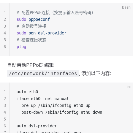
bash
1
# 配置PPPoE连接（按提示输入账号密码）
2
sudo
 pppoeconf
3
# 启动拨号连接
4
sudo
 pon
 dsl-provider
5
# 检查连接状态
6
plog
自动启动PPPoE: 编辑
, 添加以下内容:
/etc/network/interfaces
ini
1
auto eth0
2
iface eth0 inet manual
3
  pre-up /sbin/ifconfig eth0 up
4
  post-down /sbin/ifconfig eth0 down
5
6
auto dsl-provider
7
iface dsl-provider inet ppp