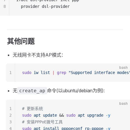
8
  provider dsl-provider
其他问题
无线网卡不支持AP模式：
bash
1
sudo
 iw
 list
 |
 grep
 "Supported interface modes
无
命令(以ubuntu/debian为例):
create_ap
bash
1
# 更新系统
2
sudo
 apt
 update
 && 
sudo
 apt
 upgrade
 -y
3
# 安装PPPoE拨号工具
4
sudo
 apt
 install
 pppoeconf
 rp-pppoe
 -y