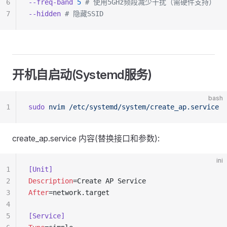
6
--freq-band
 5
 # 使用5GHz频段减少干扰（需硬件支持）
7
--hidden
 # 隐藏SSID
开机自启动(Systemd服务)
bash
1
sudo
 nvim
 /etc/systemd/system/create_ap.service
create_ap.service 内容(替换接口和参数):
ini
1
[Unit]
2
Description
=Create AP Service
3
After
=network.target
4
5
[Service]